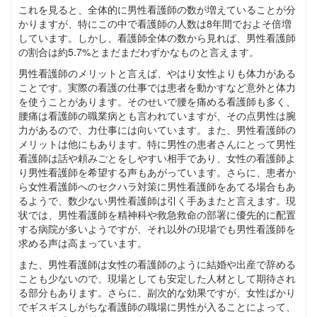
これを見ると、全体的に男性看護師の数が増えていることが分
かりますが、特にこの中で看護師の人数は8年間でおよそ倍増
しています。しかし、看護師全体の数から見れば、男性看護師
の割合は約5.7%とまだまだわずかなものと言えます。
男性看護師のメリットと言えば、やはり女性よりも体力がある
ことです。実際の看護の仕事では患者を動かすなど意外と体力
を使うことがあります。そのせいで腰を痛める看護師も多く、
腰痛は看護師の職業病とも言われていますが、その点男性は腕
力があるので、力仕事には向いています。また、男性看護師の
メリットは他にもあります。特に男性の患者さんにとって男性
看護師は話や頼みごとをしやすい相手であり、女性の看護師よ
り男性看護師を希望する声もあがっています。さらに、患者か
ら女性看護師へのセクハラ対策に男性看護師をあてる場合もあ
るようで、数少ない男性看護師は引く手あまたと言えます。現
状では、男性看護師を精神科や救急救命の部署に優先的に配置
する病院が多いようですが、それ以外の現場でも男性看護師を
求める声は高まっています。
また、男性看護師は女性の看護師のように結婚や出産で辞める
ことも少ないので、現場としても安定した人材として期待され
る部分もあります。さらに、副次的な効果ですが、女性ばかり
でギスギスしがちな看護師の職場に男性が入ることによって、