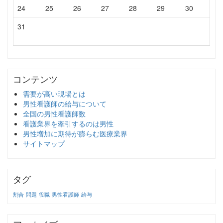
24
25
26
27
28
29
30
31
コンテンツ
需要が高い現場とは
男性看護師の給与について
全国の男性看護師数
看護業界を牽引するのは男性
男性増加に期待が膨らむ医療業界
サイトマップ
タグ
割合
問題
役職
男性看護師
給与