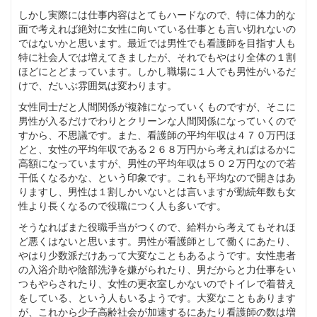
しかし実際には仕事内容はとてもハードなので、特に体力的な
面で考えれば絶対に女性に向いている仕事とも言い切れないの
ではないかと思います。最近では男性でも看護師を目指す人も
特に社会人では増えてきましたが、それでもやはり全体の１割
ほどにとどまっています。しかし職場に１人でも男性がいるだ
けで、だいぶ雰囲気は変わります。
女性同士だと人間関係が複雑になっていくものですが、そこに
男性が入るだけでわりとクリーンな人間関係になっていくので
すから、不思議です。また、看護師の平均年収は４７０万円ほ
どと、女性の平均年収である２６８万円から考えればはるかに
高額になっていますが、男性の平均年収は５０２万円なので若
干低くなるかな、という印象です。これも平均なので開きはあ
りますし、男性は１割しかいないとは言いますが勤続年数も女
性より長くなるので役職につく人も多いです。
そうなればまた役職手当がつくので、給料から考えてもそれほ
ど悪くはないと思います。男性が看護師として働くにあたり、
やはり少数派だけあって大変なこともあるようです。女性患者
の入浴介助や陰部洗浄を嫌がられたり、男だからと力仕事をい
つもやらされたり、女性の更衣室しかないのでトイレで着替え
をしている、という人もいるようです。大変なこともあります
が、これから少子高齢社会が加速するにあたり看護師の数は増