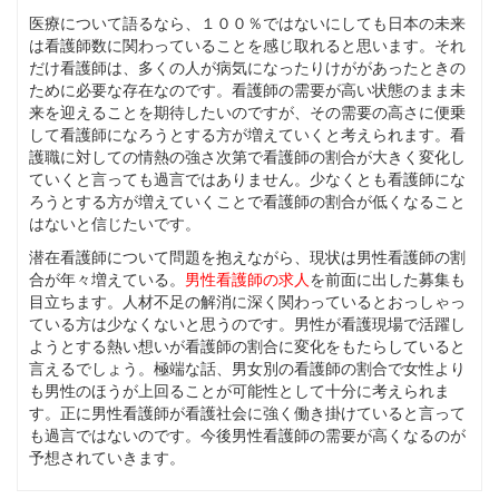
医療について語るなら、１００％ではないにしても日本の未来
は看護師数に関わっていることを感じ取れると思います。それ
だけ看護師は、多くの人が病気になったりけががあったときの
ために必要な存在なのです。看護師の需要が高い状態のまま未
来を迎えることを期待したいのですが、その需要の高さに便乗
して看護師になろうとする方が増えていくと考えられます。看
護職に対しての情熱の強さ次第で看護師の割合が大きく変化し
ていくと言っても過言ではありません。少なくとも看護師にな
ろうとする方が増えていくことで看護師の割合が低くなること
はないと信じたいです。
潜在看護師について問題を抱えながら、現状は男性看護師の割
合が年々増えている。
男性看護師の求人
を前面に出した募集も
目立ちます。人材不足の解消に深く関わっているとおっしゃっ
ている方は少なくないと思うのです。男性が看護現場で活躍し
ようとする熱い想いが看護師の割合に変化をもたらしていると
言えるでしょう。極端な話、男女別の看護師の割合で女性より
も男性のほうが上回ることが可能性として十分に考えられま
す。正に男性看護師が看護社会に強く働き掛けていると言って
も過言ではないのです。今後男性看護師の需要が高くなるのが
予想されていきます。